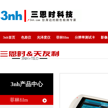
3nh首页
色差仪
光泽度仪
菲林film
分辨率测试卡
影像
3nh产品中心
菲林film