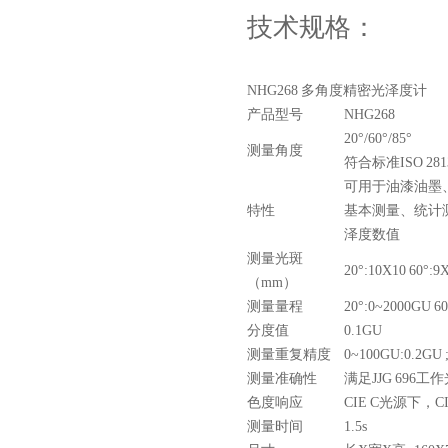
技术规格：
NHG268 多角度精密光泽度计
产品型号
NHG268
20°/60°/85°
测量角度
符合标准ISO 2813、
可用于油漆油墨
特性
基本测量、统计
泽度数值
测量光斑
20°:10X10 60°:9
（mm）
测量量程
20°:0~2000GU 60
分度值
0.1GU
测量重复精度
0~100GU:0.2GU 
测量准确性
满足JJG 696
色度响应
CIE C光源下，CI
测量时间
1.5s