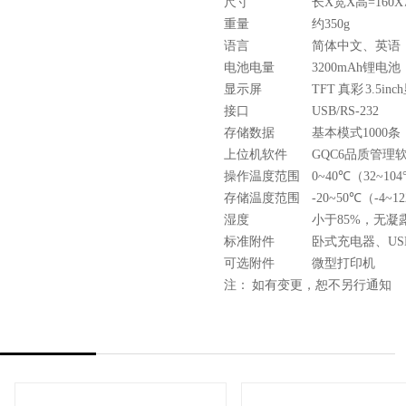
尺寸
长X宽X高=160X
重量
约350g
语言
简体中文、英语
电池电量
3200mAh锂电
显示屏
TFT 真彩 3.5
接口
USB/RS-232
存储数据
基本模式1000条
上位机软件
GQC6品质管
操作温度范围
0~40℃（32~104
存储温度范围
-20~50℃（-4~1
湿度
小于85%，无凝
标准附件
卧式充电器、US
可选附件
微型打印机
注： 如有变更，恕不另行通知