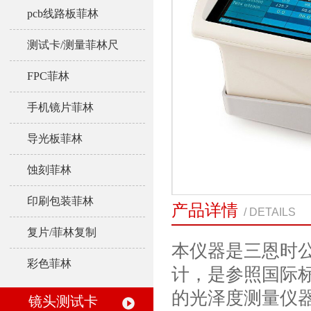
pcb线路板菲林
测试卡/测量菲林尺
FPC菲林
手机镜片菲林
导光板菲林
蚀刻菲林
印刷包装菲林
产品详情
/ DETAILS
复片/菲林复制
本仪器是三恩时
彩色菲林
计，是参照国际标准
的光泽度测量仪
镜头测试卡