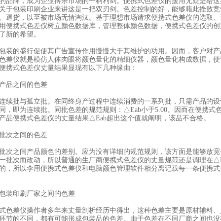
的品牌，成为企业搏杀市场的一柄利剑。便携式色差仪的援用无疑是给这
关于包装印刷企业来讲这是一把双刃剑。色差控制的好，能够藉此挫败竞
、退货，以至被市场无情淘汰。基于理想市场请求便携式色差仪的选取、
用便携式色差仪树立颜色数据库，管理整体颜色数据，便携式色差仪的创
了新的希望。
包装的盛行促使其广告宣传作用慢慢大于其维护的功用。因而，客户对产
色差仪就是模仿人体肉眼将颜色量化的精细仪器，颜色量化构成数据，便
便携式色差仪丈量结果显现有以下几种缘由：
产品之间的色差
连续批与孤立批。在同终身产过程中连续消费的一系列批，只需产品的设
同，即为连续批。同批色差的规范规则：△Eab小于5.00。因而在便携
产品便携式色差仪的丈量结果△Eab超出这个值就阐明，该品不合格。
批次之间的色差
批次之间产品颜色的差别。应为没有详细的规范规则，该方面是能够放宽
一批次而改动，所以普通的生厂商便携式色差仪的丈量规范还是调理在△Ea
的，所以李用便携式色差仪和电脑颜色管理软件相分离记载每一条便携式
包装印刷厂家之间的色差
式色差仪操作者多年来丈量剖析经历中得出，这种色差主要是原材辅料、
环节的不同，都有可能形成包装品的色差。由于色差在不同厂商之间也没