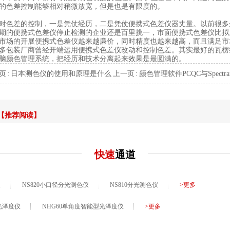
的色差控制能够相对稍微放宽，但是也是有限度的。
对色差的控制，一是凭仗经历，二是凭仗便携式色差仪器丈量。以前很多
期的便携式色差仪停止检测的企业还是百里挑一，市面便携式色差仪比拟
市场的开展便携式色差仪越来越廉价，同时精度也越来越高，而且满足市
多包装厂商曾经开端运用便携式色差仪改动和控制色差。其实最好的瓦楞
脑颜色管理系统，把经历和技术分离起来效果是最圆满的。
页 :
日本测色仪的使用和原理是什么
上一页 :
颜色管理软件PCQC与Spectra
【推荐阅读】
快速
通道
仪
NS820小口径分光测色仪
NS810分光测色仪
>更多
光泽度仪
NHG60单角度智能型光泽度仪
>更多