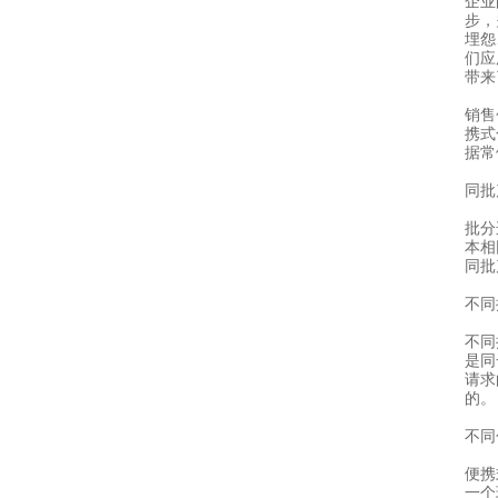
企业
步，
埋怨
们应
带来
销售
携式
据常
同批
批分
本相
同批
不同
不同
是同
请求
的。
不同
便携
一个