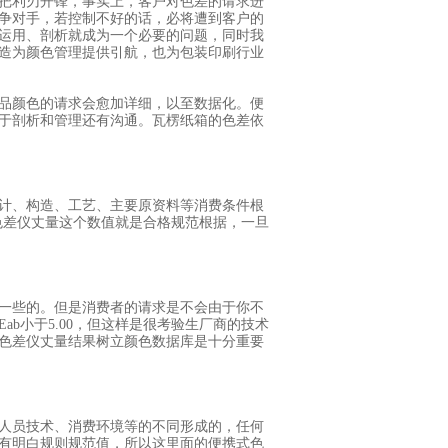
把利刃开锋，事实上，客户对色差的请求进
争对手，若控制不好的话，必将遭到客户的
运用、剖析就成为一个必要的问题，同时我
造为颜色管理提供引航，也为包装印刷行业
品颜色的请求会愈加详细，以至数据化。便
于剖析和管理还有沟通。瓦楞纸箱的色差依
计、构造、工艺、主要原资料等消费条件根
式色差仪丈量这个数值就是合格规范根据，一旦
一些的。但是消费者的请求是不会由于你不
b小于5.00，但这样是很考验生厂商的技术
色差仪丈量结果树立颜色数据库是十分重要
人员技术、消费环境等的不同形成的，任何
有明白规则规范值，所以这里面的便携式色