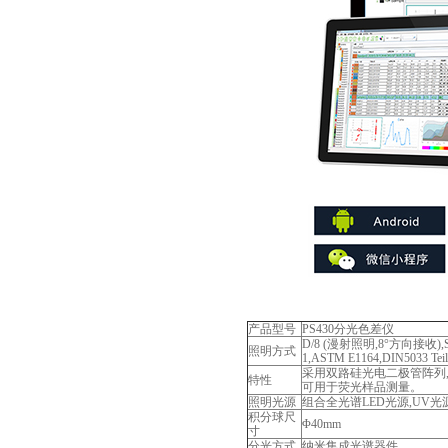
产品型号
PS430分光色差仪
D/8 (漫射照明,8°方向接收),SC
照明方式
1,ASTM E1164,DIN5033 Tei
采用双路硅光电二极管阵列
特性
可用于荧光样品测量。
照明光源
组合全光谱LED光源,UV光
积分球尺
Φ40mm
寸
分光方式
纳米集成光谱器件