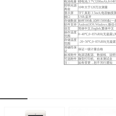
电池电量
锂电池,3.7V,3200mAh,8小
照明光源
10年大于120万次测量
寿命
显示屏
TFT 真彩 3.5inch,电容触摸
接口
USB,蓝牙
存储数据
标样500条,试样15000条(一
软件支持
Android,IOS,Windows,
语言
简体中文,English,繁体中文
操作温度
0~40℃,0~85%RH(无凝露)
范围
存储温度
-20~50℃,0~85%RH(无凝露
范围
准确性保
保证一级计量合格
证
标准附件
电源适配器、数据线、说明
可选附件
微型打印机、粉末测试盒
注：
如有变更，恕不另行通知