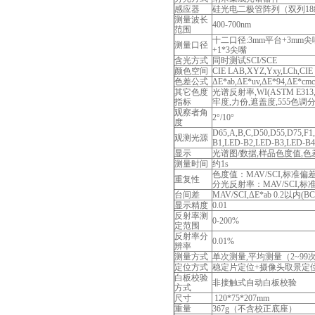
感应器
硅光电二极管阵列（双列18
测量波长
400-700nm
范围
十二口径:3mm平台+3mm尖嘴
测量口径
+1*3尖嘴
含光方式
同时测试SCI/SCE
颜色空间
CIE LAB,XYZ,Yxy,LCh,CIE 
色差公式
ΔE*ab,ΔE*uv,ΔE*94,ΔE*cmc(
其它色度
光谱反射率,WI(ASTM E313,CI
指标
牢度,力份,遮盖度,555色调分类,M
观察者角
2°/10°
度
D65,A,B,C,D50,D55,D75,F1,
观测光源
B1,LED-B2,LED-B3,LED-B
显示
光谱图/数据,样品色度值,色
测量时间
约1s
色度值：MAV/SCI,标准偏
重复性
分光反射率：MAV/SCI,标准偏
台间差
MAV/SCI,ΔE*ab 0.2以
显示精度
0.01
反射率测
0-200%
定范围
反射率分
0.01%
辨率
测量方式
单次测量,平均测量（2~99
定位方式
稳定片定位+摄像头取景定
白板校验
非接触式自动白板校验
方式
尺寸
120*75*207mm
重量
367g（不含校正底座）